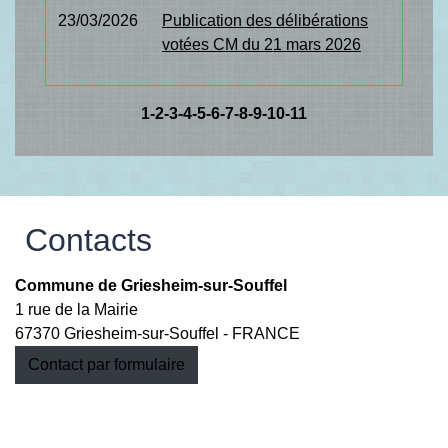
23/03/2026
Publication des délibérations
votées CM du 21 mars 2026
1
-2
-3
-4
-5
-6
-7
-8
-9
-10
-11
Contacts
Commune de Griesheim-sur-Souffel
1 rue de la Mairie
67370 Griesheim-sur-Souffel - FRANCE
Contact par formulaire