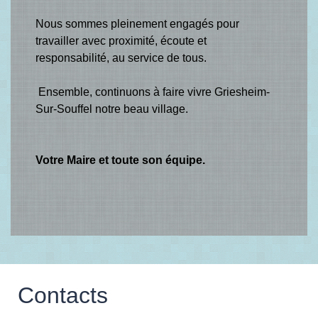
Nous sommes pleinement engagés pour
travailler avec proximité, écoute et
responsabilité, au service de tous.
Ensemble, continuons à faire vivre Griesheim-
Sur-Souffel notre beau village.
Votre Maire et toute son équipe.
Contacts