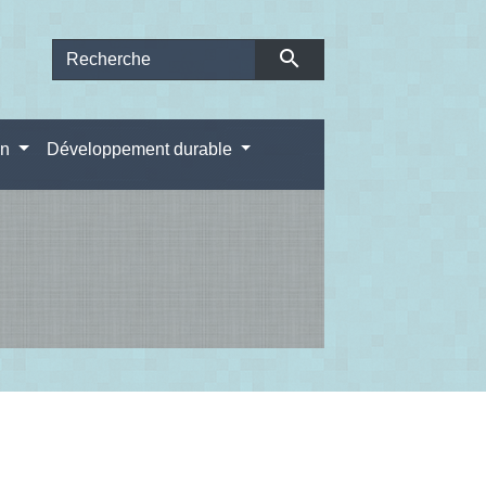
search
on
Développement durable