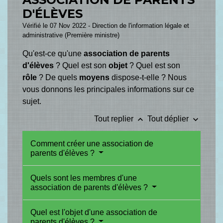
D'ÉLÈVES
Vérifié le 07 Nov 2022 - Direction de l'information légale et
administrative (Première ministre)
Qu'est-ce qu'une
association de parents
d'élèves
? Quel est son
objet
? Quel est son
rôle
? De quels
moyens
dispose-t-elle ? Nous
vous donnons les principales informations sur ce
sujet.
keyboard_arrow_up
keyboard_arrow_down
Tout replier
Tout déplier
Comment créer une association de
parents d'élèves ?
Quels sont les membres d'une
association de parents d'élèves ?
Quel est l'objet d'une association de
parents d'élèves ?